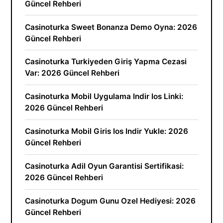
Güncel Rehberi
Casinoturka Sweet Bonanza Demo Oyna: 2026
Güncel Rehberi
Casinoturka Turkiyeden Giriş Yapma Cezasi
Var: 2026 Güncel Rehberi
Casinoturka Mobil Uygulama Indir Ios Linki:
2026 Güncel Rehberi
Casinoturka Mobil Giris Ios Indir Yukle: 2026
Güncel Rehberi
Casinoturka Adil Oyun Garantisi Sertifikasi:
2026 Güncel Rehberi
Casinoturka Dogum Gunu Ozel Hediyesi: 2026
Güncel Rehberi