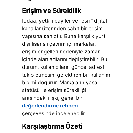
Erişim ve Süreklilik
İddaa, yetkili bayiler ve resmî dijital
kanallar üzerinden sabit bir erişim
yapısına sahiptir. Buna karşılık yurt
dışı lisanslı çevrim içi markalar,
erişim engelleri nedeniyle zaman
içinde alan adlarını değiştirebilir. Bu
durum, kullanıcıların güncel adresi
takip etmesini gerektiren bir kullanım
biçimi doğurur. Markaların yasal
statüsü ile erişim sürekliliği
arasındaki ilişki, genel bir
değerlendirme rehberi
çerçevesinde incelenebilir.
Karşılaştırma Özeti