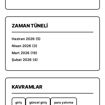
ZAMAN TÜNELI
Haziran 2026 (5)
Nisan 2026 (3)
Mart 2026 (19)
Şubat 2026 (4)
KAVRAMLAR
giriş
güncel giriş
para yatırma