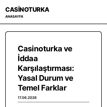
CASINOTURKA
ANASAYFA
Casinoturka ve
İddaa
Karşılaştırması:
Yasal Durum ve
Temel Farklar
17.06.2026